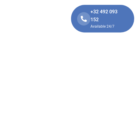
+32 492 093
OPOS
CONTACTEZ NOUS
152
Available 24/7
s
j/7
ntion rapide
ervice