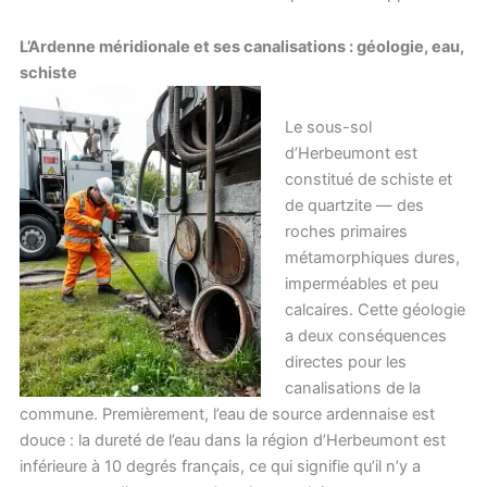
L’Ardenne méridionale et ses canalisations : géologie, eau,
schiste
Le sous-sol
d’Herbeumont est
constitué de schiste et
de quartzite — des
roches primaires
métamorphiques dures,
imperméables et peu
calcaires. Cette géologie
a deux conséquences
directes pour les
canalisations de la
commune. Premièrement, l’eau de source ardennaise est
douce : la dureté de l’eau dans la région d’Herbeumont est
inférieure à 10 degrés français, ce qui signifie qu’il n’y a