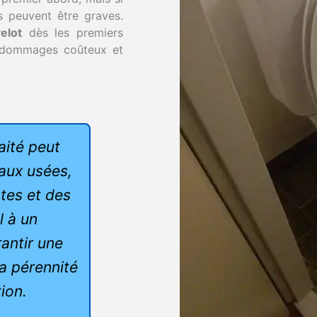
s peuvent être graves.
elot
dès les premiers
es dommages coûteux et
ité peut
aux usées,
tes et des
l à un
rantir une
la pérennité
ion.