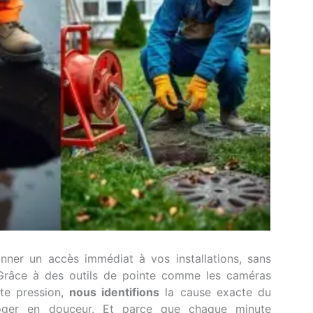
ner un accès immédiat à vos installations, sans
 Grâce à des outils de pointe comme les caméras
ute pression,
nous identifions
la cause exacte du
oger en douceur. Et parce que chaque minute