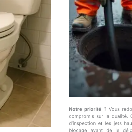
Notre priorité
? Vous redon
compromis sur la qualité.
d’inspection et les jets ha
blocage avant de le dél