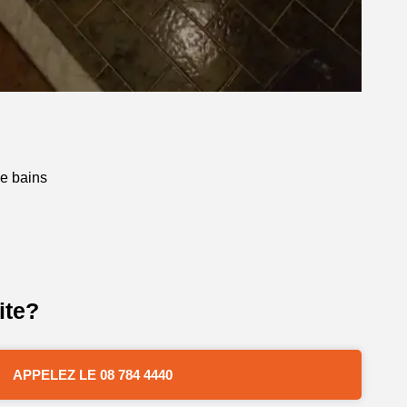
de bains
ite?
APPELEZ LE 08 784 4440