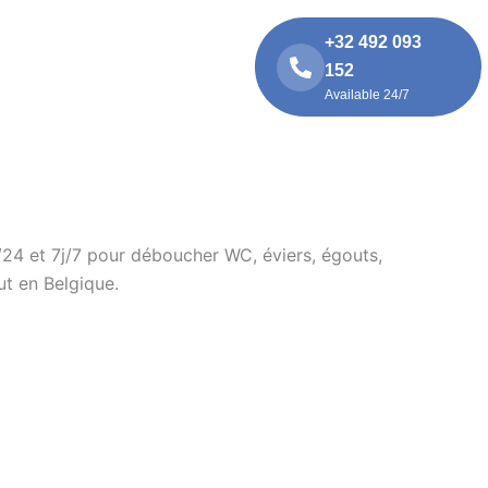
S
BLOG
A PROPOS
+32 492 093
152
CONTACTEZ NOUS
Available 24/7
/24 et 7j/7 pour déboucher WC, éviers, égouts,
ut en Belgique.