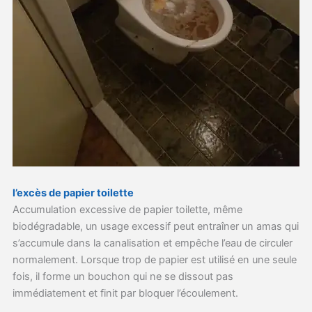
l’excès de papier toilette
Accumulation excessive de papier toilette, même
biodégradable, un usage excessif peut entraîner un amas qui
s’accumule dans la canalisation et empêche l’eau de circuler
normalement. Lorsque trop de papier est utilisé en une seule
fois, il forme un bouchon qui ne se dissout pas
immédiatement et finit par bloquer l’écoulement.