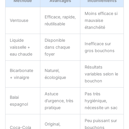
Méthode
Avantages
Inconvénients
Moins efficace si
Efficace, rapide,
Ventouse
mauvaise
réutilisable
étanchéité
Liquide
Disponible
Inefficace sur
vaisselle +
dans chaque
gros bouchons
eau chaude
foyer
Résultats
Bicarbonate
Naturel,
variables selon le
+ vinaigre
écologique
bouchon
Astuce
Pas très
Balai
d’urgence, très
hygiénique,
espagnol
pratique
nécessite un sac
Peu puissant sur
Original,
Coca-Cola
bouchons